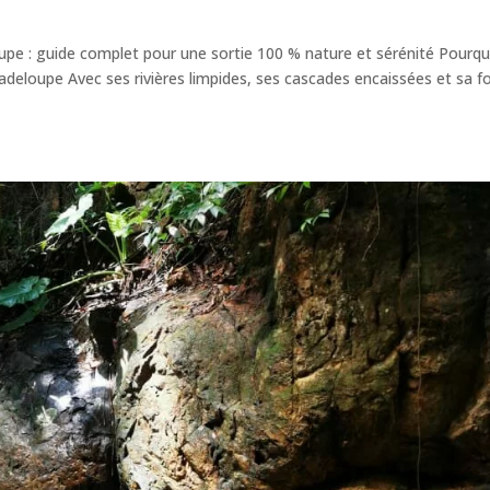
upe : guide complet pour une sortie 100 % nature et sérénité Pourqu
adeloupe Avec ses rivières limpides, ses cascades encaissées et sa f