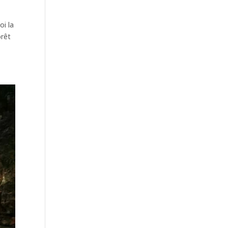
oi la
orêt