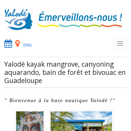
Toggl
ENG
navig
Yalodé kayak mangrove, canyoning
aquarando, bain de forêt et bivouac en
Guadeloupe
"
Bienvenue à la base nautique Yalodé !
"