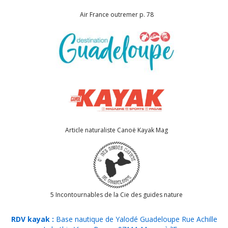
Article naturaliste Canoë Kayak Mag
5 Incontournables de la Cie des guides nature
RDV kayak :
Base nautique de Yalodé Guadeloupe Rue Achille
Labuthie Vieux-Bourg, 97111 Morne à l’Eau
RDV Canyoning :
Parking saut d’Acomat, 97116 Pointe-Noire
Contact
Blog
Liens partenaires
Hébergements
Mentions légales
CGV