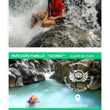
Canyoning Guadeloupe : À découvrir
absolument à Pointe-Noire !
"
Bien plus qu’un canyon classique, une
véritable immersion pour comprendre,
contempler, ressentir la nature. Déconnexion