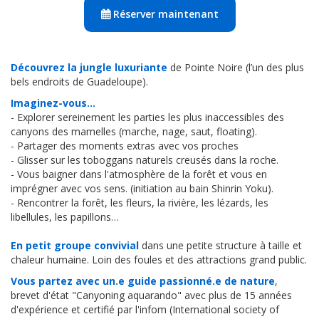
- Glisser sur les toboggans naturels creusés dans la roche.
- Vous baigner dans l'atmosphère de la forêt et vous en
imprégner avec vos sens. (initiation au bain Shinrin Yoku).
- Rencontrer la forêt, les fleurs, la rivière, les lézards, les
libellules, les papillons…
En petit groupe convivial
dans une petite structure à taille et
chaleur humaine. Loin des foules et des attractions grand public.
Vous partez avec un.e guide passionné.e de nature
,
brevet d'état "Canyoning aquarando" avec plus de 15 années
d'expérience et certifié par l'infom (International society of
nature and Forest Medicine).
À partir de 8 ans :
Le parcours est idéal pour les familles, les
couples et les groupes d'amis avec une personne débutante.
Avec une bonne santé
tout est possible. Bonnes articulations,
équilibre et agilité requise.
(Marche dénivelé 100 mètres glissante par endroit).
Yalodé fournit
tout le matériel spécifique : gilet de sauvetage +
shorty + casque + culotte de glisse + verre de l'amitié
Vous devez prévoir :
Chaussures de sport + Maillot de bain +