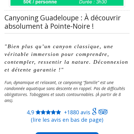
et détente garantie !
"
Fun, dynamique et relaxant, ce canyoning “famille” est une
randonnée aquatique sans descente en rappel. Pas de difficultés
obligatoires. Toboggans et sauts contournables. (À partir de 8
ans).
4,9
+1880 avis
(lire les avis en bas de page)
Réserver maintenant
Découvrez la jungle luxuriante
de Pointe Noire (l’un des plus
bels endroits de Guadeloupe).
Imaginez-vous…
- Explorer sereinement les parties les plus inaccessibles des
canyons des mamelles (marche, nage, saut, floating).
- Partager des moments extras avec vos proches